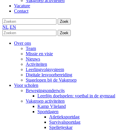
Vakgroep activiteiten
Vacature
Contact
Zoek
NL
EN
Zoek
Over ons
Team
Missie en visie
Nieuws
Activiteiten
Leerlingvolgsysteem
Digitale lesvoorbereiding
Stagelopen bij de Vakgroep
Voor scholen
Bewegingsonderwijs
Leerlijn doelspelen: voetbal in de gymzaal
Vakgroep activiteiten
Kamp Vlieland
Sportdagen
Atletieksportdag
Survivalsportdag
Spelletjeskar