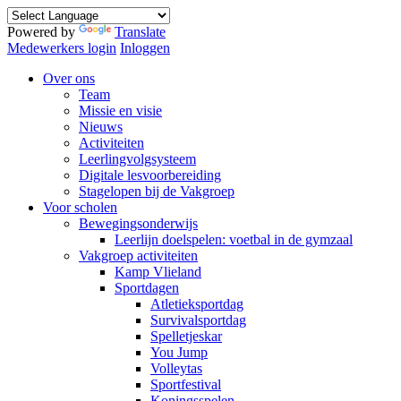
Powered by
Translate
Medewerkers login
Inloggen
Over ons
Team
Missie en visie
Nieuws
Activiteiten
Leerlingvolgsysteem
Digitale lesvoorbereiding
Stagelopen bij de Vakgroep
Voor scholen
Bewegingsonderwijs
Leerlijn doelspelen: voetbal in de gymzaal
Vakgroep activiteiten
Kamp Vlieland
Sportdagen
Atletieksportdag
Survivalsportdag
Spelletjeskar
You Jump
Volleytas
Sportfestival
Koningsspelen