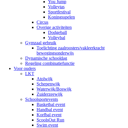
You Jump
Volleytas
Sportfestival
Koningsspelen
Circus
Overige activiteiten
Dodgeball
Volleybal
Gymzaal gebruik
Toelichting zaalroosters/vakleerkracht
bewegingsonderwijs
Dynamische schooldag
Regeling combinatiefunctie
Voor ouders
LKT
Atolwijk
Schepenwijk
Waterwijk/Boswijk
Zuiderzeewijk
Schoolsportevents
Basketbal event
Handbal event
Korfbal event
ScoolsOut Run
Swim event