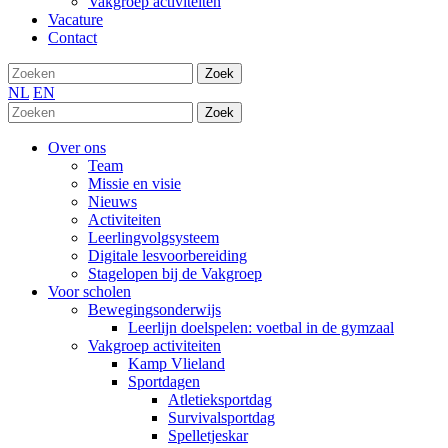
Vakgroep activiteiten
Vacature
Contact
Zoek
NL
EN
Zoek
Over ons
Team
Missie en visie
Nieuws
Activiteiten
Leerlingvolgsysteem
Digitale lesvoorbereiding
Stagelopen bij de Vakgroep
Voor scholen
Bewegingsonderwijs
Leerlijn doelspelen: voetbal in de gymzaal
Vakgroep activiteiten
Kamp Vlieland
Sportdagen
Atletieksportdag
Survivalsportdag
Spelletjeskar