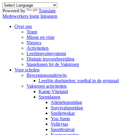
Powered by
Translate
Medewerkers login
Inloggen
Over ons
Team
Missie en visie
Nieuws
Activiteiten
Leerlingvolgsysteem
Digitale lesvoorbereiding
Stagelopen bij de Vakgroep
Voor scholen
Bewegingsonderwijs
Leerlijn doelspelen: voetbal in de gymzaal
Vakgroep activiteiten
Kamp Vlieland
Sportdagen
Atletieksportdag
Survivalsportdag
Spelletjeskar
You Jump
Volleytas
Sportfestival
Koningsspelen