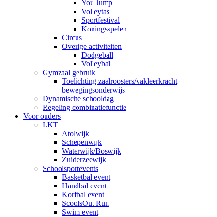
You Jump
Volleytas
Sportfestival
Koningsspelen
Circus
Overige activiteiten
Dodgeball
Volleybal
Gymzaal gebruik
Toelichting zaalroosters/vakleerkracht
bewegingsonderwijs
Dynamische schooldag
Regeling combinatiefunctie
Voor ouders
LKT
Atolwijk
Schepenwijk
Waterwijk/Boswijk
Zuiderzeewijk
Schoolsportevents
Basketbal event
Handbal event
Korfbal event
ScoolsOut Run
Swim event