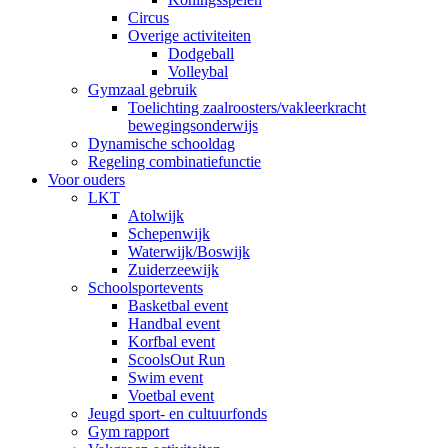
Circus
Overige activiteiten
Dodgeball
Volleybal
Gymzaal gebruik
Toelichting zaalroosters/vakleerkracht
bewegingsonderwijs
Dynamische schooldag
Regeling combinatiefunctie
Voor ouders
LKT
Atolwijk
Schepenwijk
Waterwijk/Boswijk
Zuiderzeewijk
Schoolsportevents
Basketbal event
Handbal event
Korfbal event
ScoolsOut Run
Swim event
Voetbal event
Jeugd sport- en cultuurfonds
Gym rapport