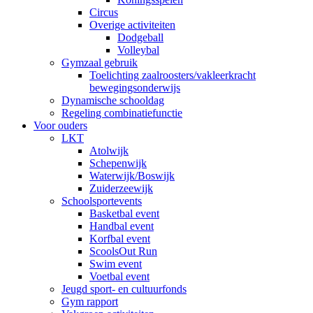
Circus
Overige activiteiten
Dodgeball
Volleybal
Gymzaal gebruik
Toelichting zaalroosters/vakleerkracht
bewegingsonderwijs
Dynamische schooldag
Regeling combinatiefunctie
Voor ouders
LKT
Atolwijk
Schepenwijk
Waterwijk/Boswijk
Zuiderzeewijk
Schoolsportevents
Basketbal event
Handbal event
Korfbal event
ScoolsOut Run
Swim event
Voetbal event
Jeugd sport- en cultuurfonds
Gym rapport