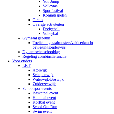
You Jump
Volleytas
Sportfestival
Koningsspelen
Circus
Overige activiteiten
Dodgeball
Volleybal
Gymzaal gebruik
Toelichting zaalroosters/vakleerkracht
bewegingsonderwijs
Dynamische schooldag
Regeling combinatiefunctie
Voor ouders
LKT
Atolwijk
Schepenwijk
Waterwijk/Boswijk
Zuiderzeewijk
Schoolsportevents
Basketbal event
Handbal event
Korfbal event
ScoolsOut Run
Swim event