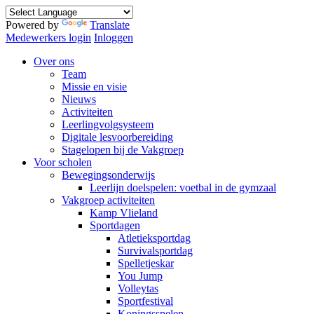
Powered by
Translate
Medewerkers login
Inloggen
Over ons
Team
Missie en visie
Nieuws
Activiteiten
Leerlingvolgsysteem
Digitale lesvoorbereiding
Stagelopen bij de Vakgroep
Voor scholen
Bewegingsonderwijs
Leerlijn doelspelen: voetbal in de gymzaal
Vakgroep activiteiten
Kamp Vlieland
Sportdagen
Atletieksportdag
Survivalsportdag
Spelletjeskar
You Jump
Volleytas
Sportfestival
Koningsspelen