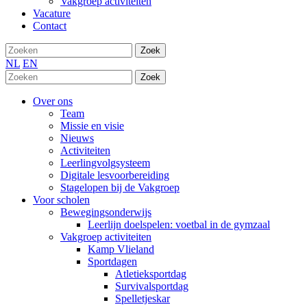
Vakgroep activiteiten
Vacature
Contact
Zoek
NL
EN
Zoek
Over ons
Team
Missie en visie
Nieuws
Activiteiten
Leerlingvolgsysteem
Digitale lesvoorbereiding
Stagelopen bij de Vakgroep
Voor scholen
Bewegingsonderwijs
Leerlijn doelspelen: voetbal in de gymzaal
Vakgroep activiteiten
Kamp Vlieland
Sportdagen
Atletieksportdag
Survivalsportdag
Spelletjeskar