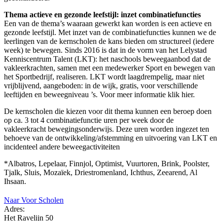
Thema actieve en gezonde leefstijl: inzet combinatiefuncties
Een van de thema’s waaraan gewerkt kan worden is een actieve en
gezonde leefstijl. Met inzet van de combinatiefuncties kunnen we de
leerlingen van de kernscholen de kans bieden om structureel (iedere
week) te bewegen. Sinds 2016 is dat in de vorm van het Lelystad
Kenniscentrum Talent (LKT): het naschools beweegaanbod dat de
vakleerkrachten, samen met een medewerker Sport en bewegen van
het Sportbedrijf, realiseren. LKT wordt laagdrempelig, maar niet
vrijblijvend, aangeboden: in de wijk, gratis, voor verschillende
leeftijden en beweegniveau ’s. Voor meer informatie klik hier.
De kernscholen die kiezen voor dit thema kunnen een beroep doen
op ca. 3 tot 4 combinatiefunctie uren per week door de
vakleerkracht bewegingsonderwijs. Deze uren worden ingezet ten
behoeve van de ontwikkeling/afstemming en uitvoering van LKT en
incidenteel andere beweegactiviteiten
*Albatros, Lepelaar, Finnjol, Optimist, Vuurtoren, Brink, Poolster,
Tjalk, Sluis, Mozaïek, Driestromenland, Ichthus, Zeearend, Al
Ihsaan.
Naar Voor Scholen
Adres:
Het Ravelijn 50