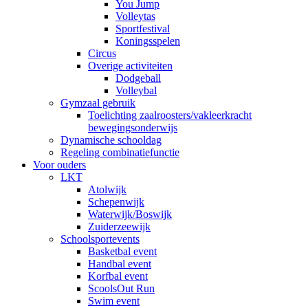
You Jump
Volleytas
Sportfestival
Koningsspelen
Circus
Overige activiteiten
Dodgeball
Volleybal
Gymzaal gebruik
Toelichting zaalroosters/vakleerkracht
bewegingsonderwijs
Dynamische schooldag
Regeling combinatiefunctie
Voor ouders
LKT
Atolwijk
Schepenwijk
Waterwijk/Boswijk
Zuiderzeewijk
Schoolsportevents
Basketbal event
Handbal event
Korfbal event
ScoolsOut Run
Swim event