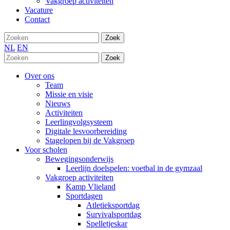
Vakgroep activiteiten
Vacature
Contact
Zoek
NL
EN
Zoek
Over ons
Team
Missie en visie
Nieuws
Activiteiten
Leerlingvolgsysteem
Digitale lesvoorbereiding
Stagelopen bij de Vakgroep
Voor scholen
Bewegingsonderwijs
Leerlijn doelspelen: voetbal in de gymzaal
Vakgroep activiteiten
Kamp Vlieland
Sportdagen
Atletieksportdag
Survivalsportdag
Spelletjeskar