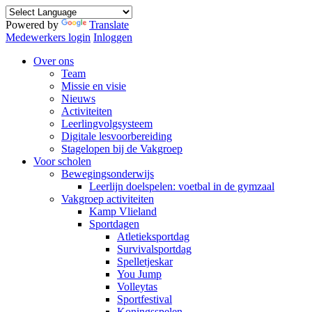
Powered by
Translate
Medewerkers login
Inloggen
Over ons
Team
Missie en visie
Nieuws
Activiteiten
Leerlingvolgsysteem
Digitale lesvoorbereiding
Stagelopen bij de Vakgroep
Voor scholen
Bewegingsonderwijs
Leerlijn doelspelen: voetbal in de gymzaal
Vakgroep activiteiten
Kamp Vlieland
Sportdagen
Atletieksportdag
Survivalsportdag
Spelletjeskar
You Jump
Volleytas
Sportfestival
Koningsspelen