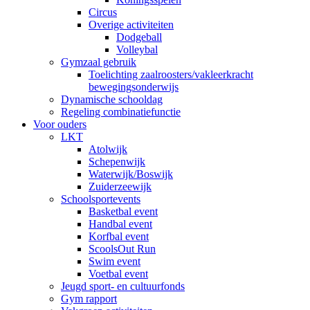
Circus
Overige activiteiten
Dodgeball
Volleybal
Gymzaal gebruik
Toelichting zaalroosters/vakleerkracht
bewegingsonderwijs
Dynamische schooldag
Regeling combinatiefunctie
Voor ouders
LKT
Atolwijk
Schepenwijk
Waterwijk/Boswijk
Zuiderzeewijk
Schoolsportevents
Basketbal event
Handbal event
Korfbal event
ScoolsOut Run
Swim event
Voetbal event
Jeugd sport- en cultuurfonds
Gym rapport